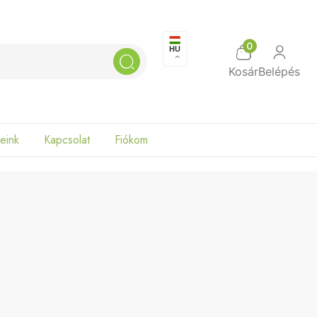
0
HU
Search
Kosár
Belépés
eink
Kapcsolat
Fiókom