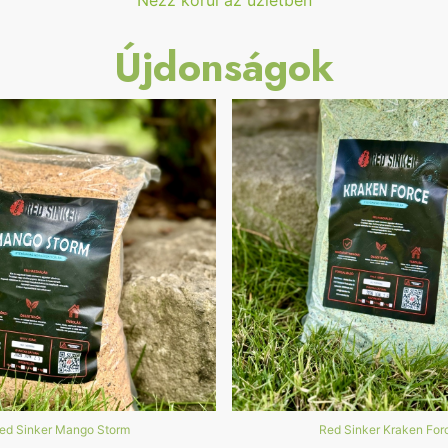
Nézz körül az üzletben
Újdonságok
ed Sinker Mango Storm
Red Sinker Kraken For