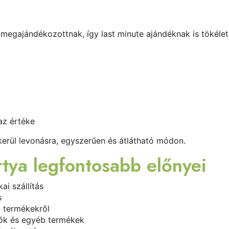
megajándékozottnak, így last minute ajándéknak is tökélet
az értéke
erül levonásra, egyszerűen és átlátható módon.
tya legfontosabb előnyei
ai szállítás
s
 termékekről
ők és egyéb termékek