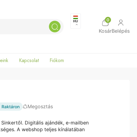
0
HU
Search
Kosár
Belépés
eink
Kapcsolat
Fiókom
Megosztás
Raktáron
inkertől. Digitális ajándék, e-mailben
kséges. A webshop teljes kínálatában