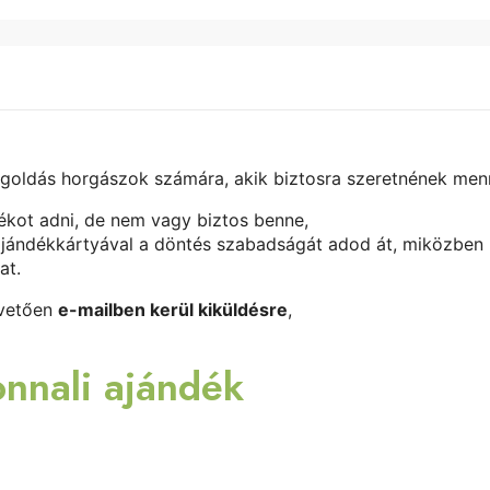
egoldás horgászok számára, akik biztosra szeretnének men
dékot adni, de nem vagy biztos benne,
jándékkártyával a döntés szabadságát adod át, miközben b
at.
övetően
e-mailben kerül kiküldésre
,
onnali ajándék