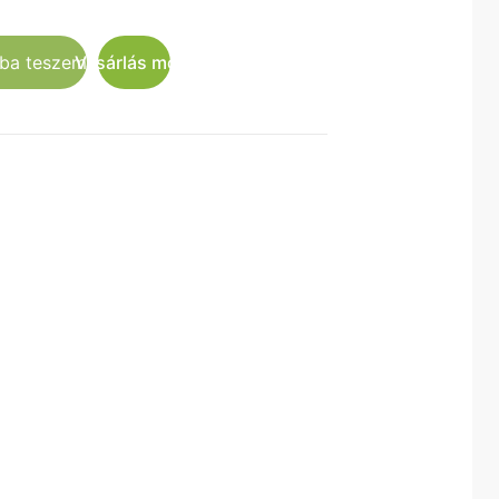
rba teszem
Buy now