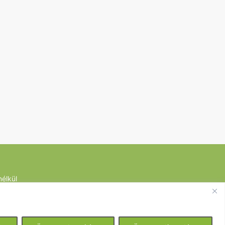
élkül