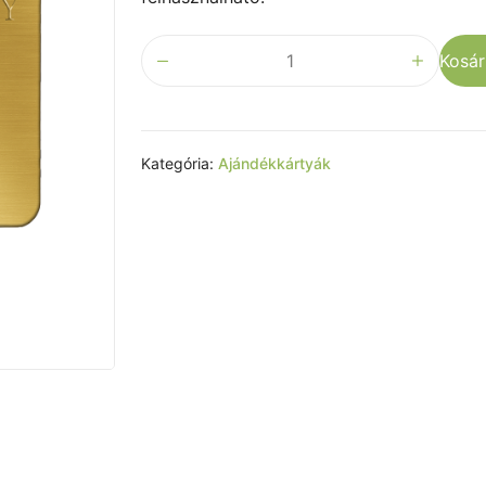
Arany
Kosá
ajándékkártya
quantity
Kategória:
Ajándékkártyák