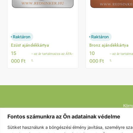
Raktáron
Raktáron
Ezüst ajándékkártya
Bronz ajándékkártya
15
10
– az ár tartalmazza az ÁFA-
– az ár tartal
000
Ft
000
Ft
t.
t.
Körn
Fontos számunkra az Ön adatainak védelme
Sütiket használunk a böngészési élmény javítása, személyre sza