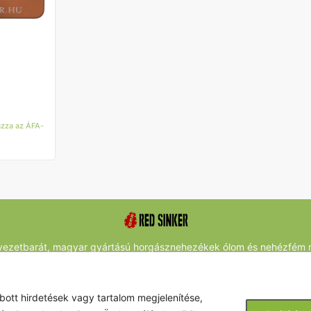
mazza az ÁFA-
yezetbarát, magyar gyártású horgásznehezékek ólom és nehézfém n
Főoldal
Adatvédelem
ÁSZF
Sütik
Kapcsolat
Impresszum
Elállási jog és visszaküldés
GYIK
bott hirdetések vagy tartalom megjelenítése,