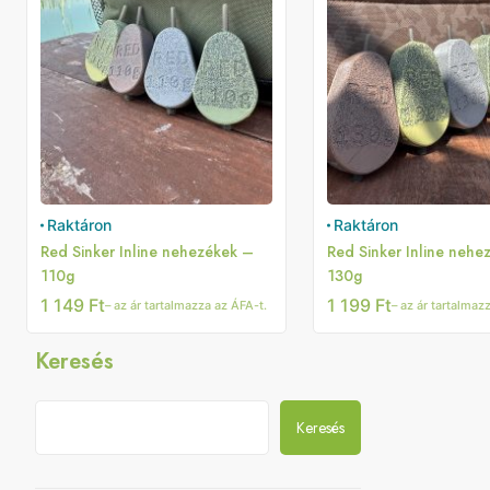
Raktáron
Raktáron
Red Sinker Inline nehezékek –
Red Sinker Inline nehe
110g
130g
1 149
Ft
1 199
Ft
– az ár tartalmazza az ÁFA-t.
– az ár tartalmaz
Keresés
Keresés