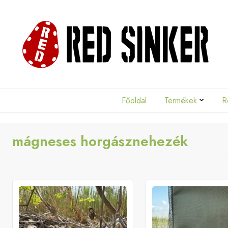
Skip to main content
Skip to main menu
Red
Sinker
Főoldal
Termékek
R
mágneses horgásznehezék