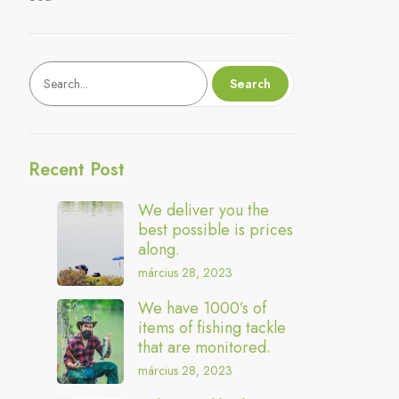
Keresés
Search
Recent Post
We deliver you the
best possible is prices
along.
március 28, 2023
We have 1000’s of
items of fishing tackle
that are monitored.
március 28, 2023