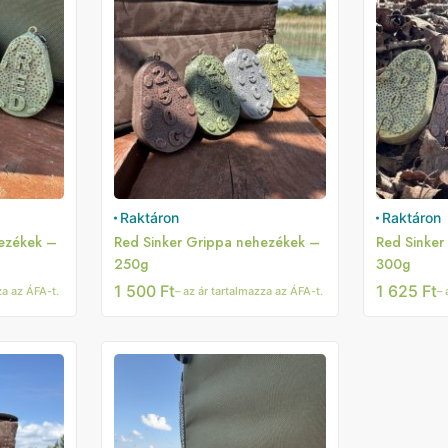
Raktáron
Raktáron
hezékek –
Red Sinker Grippa nehezékek –
Red Sinker
250g
300g
1 500
Ft
1 625
Ft
za az ÁFA-t.
– az ár tartalmazza az ÁFA-t.
– 