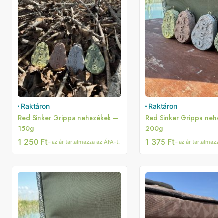
Raktáron
Raktáron
Red Sinker Grippa nehezékek –
Red Sinker Grippa ne
150g
200g
1 250
Ft
1 375
Ft
– az ár tartalmazza az ÁFA-t.
– az ár tartalmaz