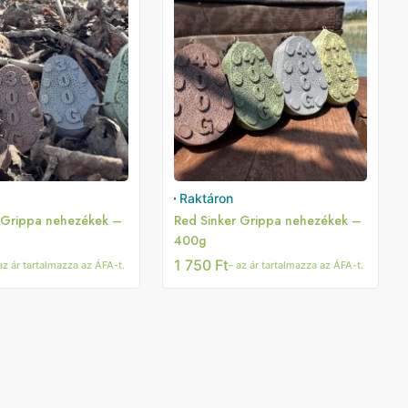
Raktáron
 Grippa nehezékek –
Red Sinker Grippa nehezékek –
400g
1 750
Ft
az ár tartalmazza az ÁFA-t.
– az ár tartalmazza az ÁFA-t.