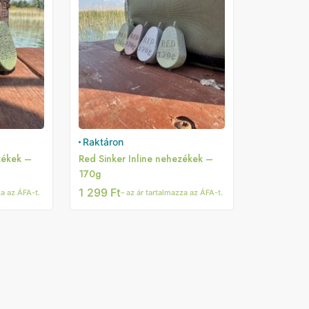
Raktáron
zékek –
Red Sinker Inline nehezékek –
170g
1 299
Ft
za az ÁFA-t.
– az ár tartalmazza az ÁFA-t.