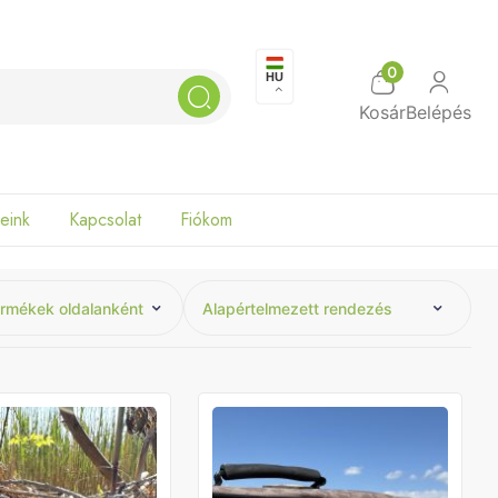
0
HU
Search
Kosár
Belépés
eink
Kapcsolat
Fiókom